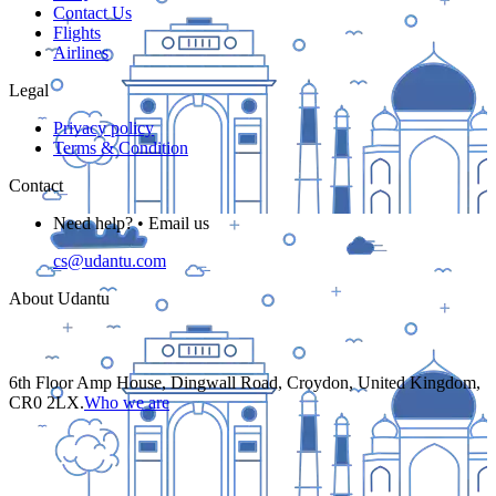
Contact Us
Flights
Airlines
Legal
Privacy policy
Terms & Condition
Contact
Need help? • Email us
cs@udantu.com
About Udantu
6th Floor Amp House, Dingwall Road, Croydon, United Kingdom,
CR0 2LX.
Who we are