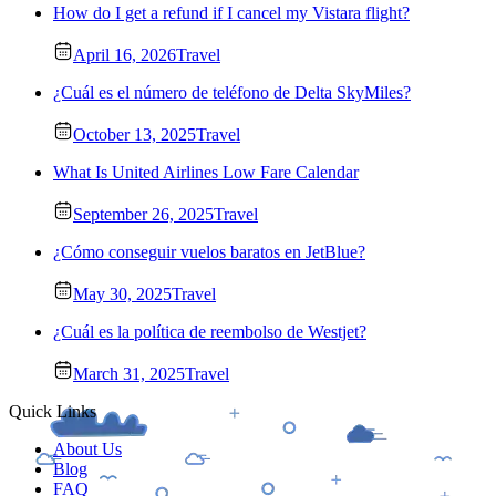
How do I get a refund if I cancel my Vistara flight?
April 16, 2026
Travel
¿Cuál es el número de teléfono de Delta SkyMiles?
October 13, 2025
Travel
What Is United Airlines Low Fare Calendar
September 26, 2025
Travel
¿Cómo conseguir vuelos baratos en JetBlue?
May 30, 2025
Travel
¿Cuál es la política de reembolso de Westjet?
March 31, 2025
Travel
Quick Links
About Us
Blog
FAQ