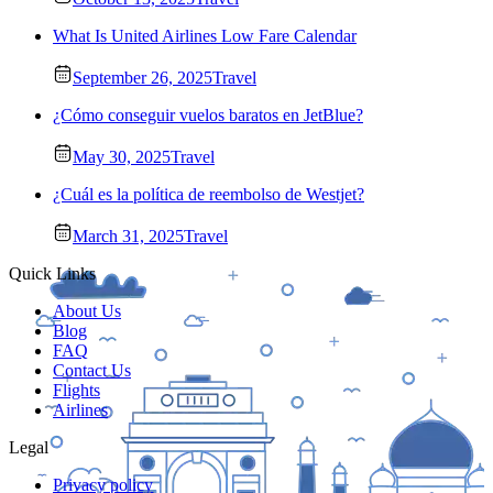
What Is United Airlines Low Fare Calendar
September 26, 2025
Travel
¿Cómo conseguir vuelos baratos en JetBlue?
May 30, 2025
Travel
¿Cuál es la política de reembolso de Westjet?
March 31, 2025
Travel
Quick Links
About Us
Blog
FAQ
Contact Us
Flights
Airlines
Legal
Privacy policy