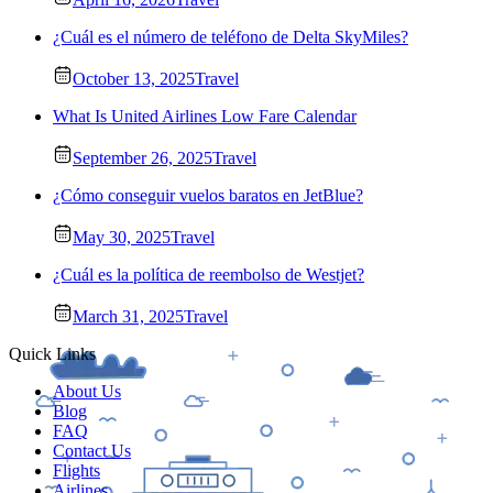
¿Cuál es el número de teléfono de Delta SkyMiles?
October 13, 2025
Travel
What Is United Airlines Low Fare Calendar
September 26, 2025
Travel
¿Cómo conseguir vuelos baratos en JetBlue?
May 30, 2025
Travel
¿Cuál es la política de reembolso de Westjet?
March 31, 2025
Travel
Quick Links
About Us
Blog
FAQ
Contact Us
Flights
Airlines