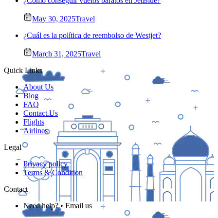
¿Cómo conseguir vuelos baratos en JetBlue?
May 30, 2025
Travel
¿Cuál es la política de reembolso de Westjet?
March 31, 2025
Travel
Quick Links
About Us
Blog
FAQ
Contact Us
Flights
Airlines
Legal
Privacy policy
Terms & Condition
Contact
Need help? • Email us