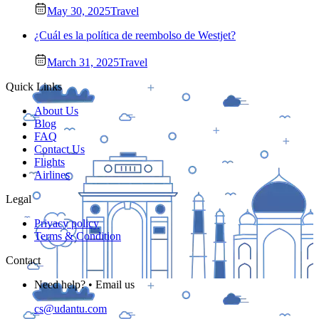
May 30, 2025
Travel
¿Cuál es la política de reembolso de Westjet?
March 31, 2025
Travel
Quick Links
About Us
Blog
FAQ
Contact Us
Flights
Airlines
Legal
Privacy policy
Terms & Condition
Contact
Need help? • Email us
cs@udantu.com