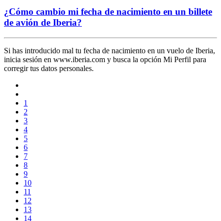
¿Cómo cambio mi fecha de nacimiento en un billete
de avión de Iberia?
Si has introducido mal tu fecha de nacimiento en un vuelo de Iberia,
inicia sesión en www.iberia.com y busca la opción Mi Perfil para
corregir tus datos personales.
1
2
3
4
5
6
7
8
9
10
11
12
13
14