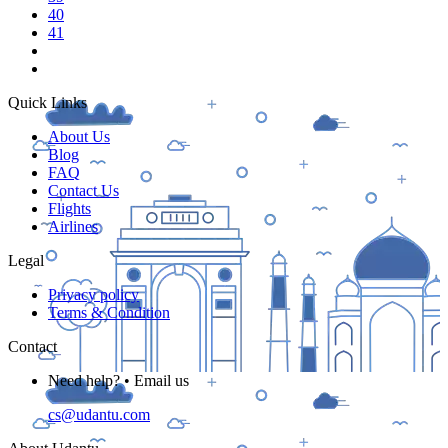
40
41
Quick Links
About Us
Blog
FAQ
Contact Us
Flights
Airlines
Legal
Privacy policy
Terms & Condition
Contact
Need help? • Email us
cs@udantu.com